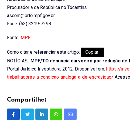
Procuradoria da República no Tocantins
ascom@prto.mpf.gov.br
Fone: (63) 3219-7298
Fonte:
MPF
Como citar e referenciar este artigo:
Copiar
NOTÍCIAS,.
MPF/TO denuncia carvoeiro por redução de t
Portal Jurídico Investidura, 2012. Disponível em:
https://inv
trabalhadores-a-condicao-analoga-a-de-escravidao/
Acesso 
Compartilhe:
LinkedIn
Whatsapp
Share
via