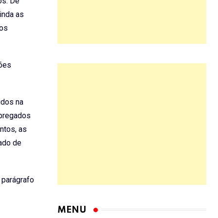
os. De
inda as
tos
ções
idos na
mpregados
ntos, as
sado de
 parágrafo
MENU