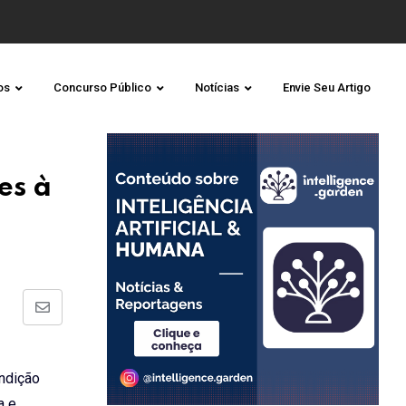
os
Concurso Público
Notícias
Envie Seu Artigo
es à
Share
via
Email
ondição
a e