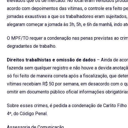
elevados que os de mercado. No local eram vendidos produt
acordo com depoimentos das vítimas, o controle era feito p
jornadas exaustivas a que os trabalhadores eram sujeitados,
alegaram começar a jornada às 3h, 5h, e 6h da manhã, indo a
O MPF/TO requer a condenação nas penas previstas ao crime 
degradantes de trabalho.
Direitos trabalhistas e omissão de dados
– Ainda de acor
fazenda sem qualquer registro e não houve a devida anot
só foi feito de maneira correta após a fiscalização, que de
vítimas recebiam R$ 50 por semana, em desacordo com o que
omitir em documento público oficial informações obrigatór
Sobre esses crimes, é pedida a condenação de Carlito Filho à
4º, do Código Penal.
Assessoria de Comunicação