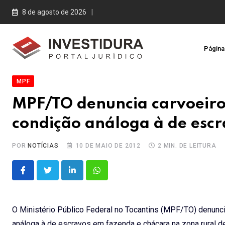
Skip
8 de agosto de 2026
to
content
Página 
MPF
MPF/TO denuncia carvoeiro
condição análoga à de esc
POR
NOTÍCIAS
10 DE MAIO DE 2012
2 MIN. DE LEITURA
LinkedIn
Whatsapp
O Ministério Público Federal no Tocantins (MPF/TO) denuncio
análoga à de escravos em fazenda e chácara na zona rural 