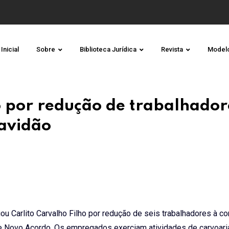
Inicial
Sobre
Biblioteca Jurídica
Revista
Model
 por redução de trabalhador
ravidão
u Carlito Carvalho Filho por redução de seis trabalhadores à c
de Novo Acordo. Os empregados exerciam atividades de carvoari