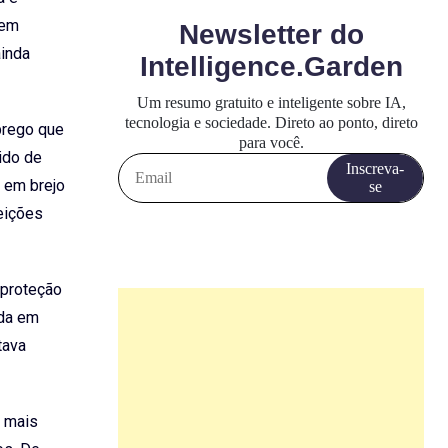
Sem
ainda
prego que
ido de
 em brejo
eições
 proteção
ada em
tava
s mais