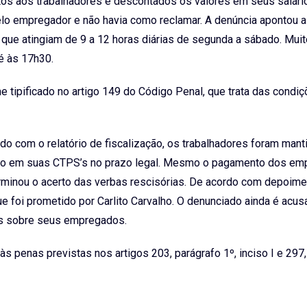
os aos trabalhadores e descontados os valores em seus salári
elo empregador e não havia como reclamar. A denúncia apontou a
 que atingiam de 9 a 12 horas diárias de segunda a sábado. Mui
té às 17h30.
tipificado no artigo 149 do Código Penal, que trata das condi
do com o relatório de fiscalização, os trabalhadores foram mant
ação em suas CTPS’s no prazo legal. Mesmo o pagamento dos e
terminou o acerto das verbas rescisórias. De acordo com depoime
 foi prometido por Carlito Carvalho. O denunciado ainda é acu
ias sobre seus empregados.
s penas previstas nos artigos 203, parágrafo 1º, inciso I e 297,