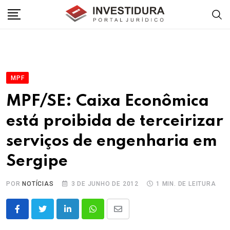
Skip
to
content
MPF
MPF/SE: Caixa Econômica
está proibida de terceirizar
serviços de engenharia em
Sergipe
POR
NOTÍCIAS
3 DE JUNHO DE 2012
1 MIN. DE LEITURA
LinkedIn
Whatsapp
Share
via