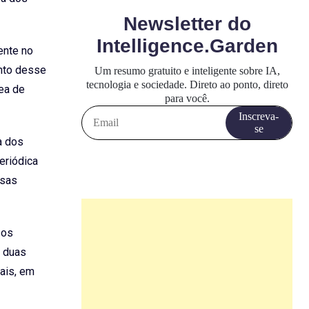
ente no
ento desse
ea de
a dos
eriódica
rsas
 os
 duas
eais, em