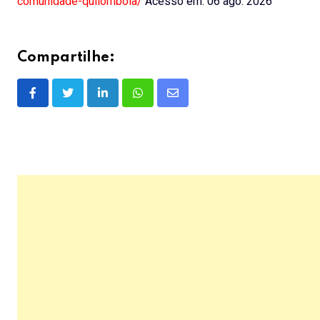
comunidade-quilombola/
Acesso em: 06 ago. 2026
Compartilhe:
LinkedIn
Whatsapp
Share
via
Email