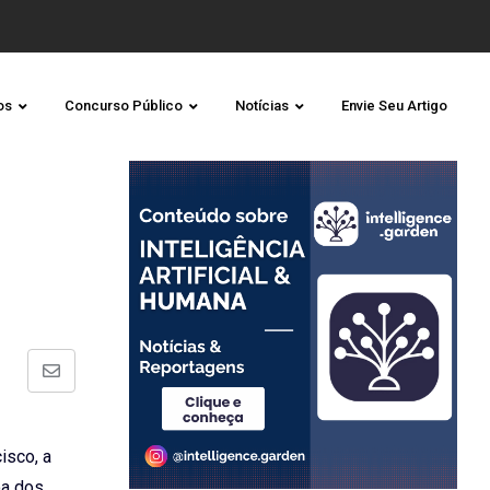
os
Concurso Público
Notícias
Envie Seu Artigo
Share
via
Email
isco, a
oa dos