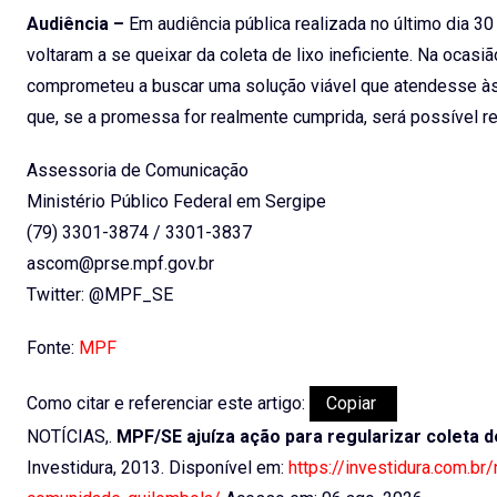
Audiência –
Em audiência pública realizada no último dia 
voltaram a se queixar da coleta de lixo ineficiente. Na ocas
comprometeu a buscar uma solução viável que atendesse às 
que, se a promessa for realmente cumprida, será possível r
Assessoria de Comunicação
Ministério Público Federal em Sergipe
(79) 3301-3874 / 3301-3837
ascom@prse.mpf.gov.br
Twitter: @MPF_SE
Fonte:
MPF
Como citar e referenciar este artigo:
Copiar
NOTÍCIAS,.
MPF/SE ajuíza ação para regularizar coleta 
Investidura, 2013. Disponível em:
https://investidura.com.br