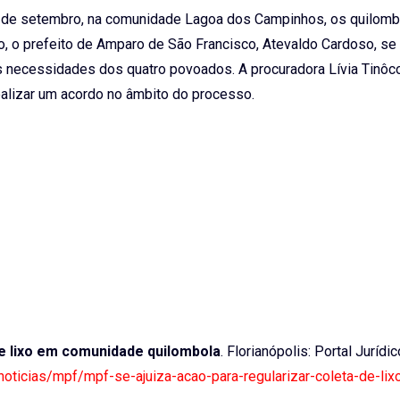
30 de setembro, na comunidade Lagoa dos Campinhos, os quilom
ião, o prefeito de Amparo de São Francisco, Atevaldo Cardoso, se
necessidades dos quatro povoados. A procuradora Lívia Tinôco
ealizar um acordo no âmbito do processo.
de lixo em comunidade quilombola
. Florianópolis: Portal Jurídic
/noticias/mpf/mpf-se-ajuiza-acao-para-regularizar-coleta-de-li