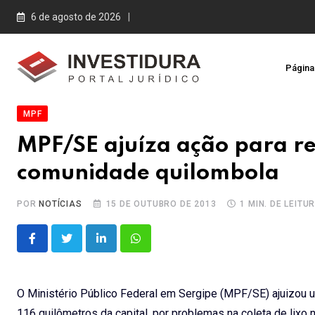
Skip
6 de agosto de 2026
to
content
Página 
MPF
MPF/SE ajuíza ação para re
comunidade quilombola
POR
NOTÍCIAS
15 DE OUTUBRO DE 2013
1 MIN. DE LEITU
LinkedIn
Whatsapp
O Ministério Público Federal em Sergipe (MPF/SE) ajuizou um
116 quilômetros da capital, por problemas na coleta de lix