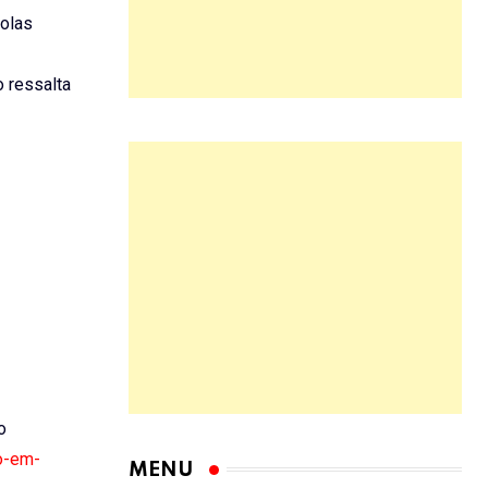
bolas
 ressalta
o
xo-em-