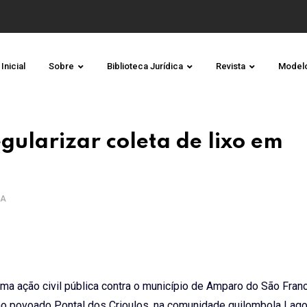
Inicial
Sobre
Biblioteca Jurídica
Revista
Model
gularizar coleta de lixo em
RA
a ação civil pública contra o município de Amparo do São Franc
o no povoado Pontal dos Crioulos, na comunidade quilombola Lag