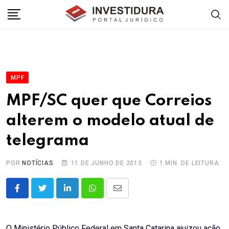
Skip
to
content
MPF
MPF/SC quer que Correios
alterem o modelo atual de
telegrama
POR
NOTÍCIAS
11 DE JUNHO DE 2013
1 MIN. DE LEITURA
LinkedIn
Whatsapp
Share
via
Email
O Ministério Público Federal em Santa Catarina ajuizou ação