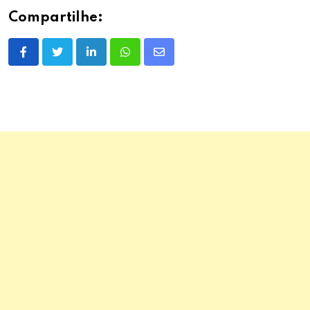
Compartilhe:
LinkedIn
Whatsapp
Share
via
Email