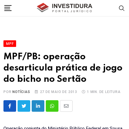
Skip
to
content
MPF
MPF/PB: operação
desarticula prática de jogo
do bicho no Sertão
POR
NOTÍCIAS
27 DE MAIO DE 2013
1 MIN. DE LEITURA
LinkedIn
Whatsapp
Share
via
Email
Operação conjunta do Ministério Público Federal em Sousa,