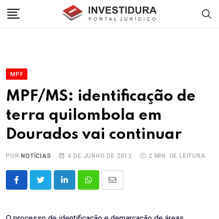
Skip
to
content
MPF
MPF/MS: identificação de
terra quilombola em
Dourados vai continuar
POR
NOTÍCIAS
4 DE JUNHO DE 2012
2 MIN. DE LEITURA
LinkedIn
Whatsapp
Share
via
Email
O processo de identificação e demarcação de áreas