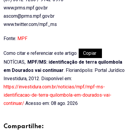
www.prms.mpf.gov.br
ascom@prms.mpf.gov.br
www.twitter.com/mpf_ms
Fonte:
MPF
Como citar e referenciar este artigo:
Copiar
NOTÍCIAS,.
MPF/MS: identificação de terra quilombola
em Dourados vai continuar
. Florianópolis: Portal Jurídico
Investidura, 2012. Disponível em:
https://investidura.com.br/noticias/mpf/mpf-ms-
identificacao-de-terra-quilombola-em-dourados-vai-
continuar/
Acesso em: 08 ago. 2026
Compartilhe: