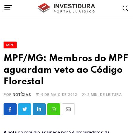
Skip
to
content
MPF
MPF/MG: Membros do MPF
aguardam veto ao Código
Florestal
POR
NOTÍCIAS
9 DE MAIO DE 2012
2 MIN. DE LEITURA
LinkedIn
Whatsapp
Share
via
Email
A nota de repúdio assinada por 24 procuradores da