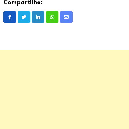
Compartilhe:
LinkedIn
Whatsapp
Share
via
Email