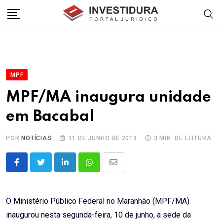
Skip
to
content
MPF
MPF/MA inaugura unidade
em Bacabal
POR
NOTÍCIAS
11 DE JUNHO DE 2013
3 MIN. DE LEITURA
LinkedIn
Whatsapp
Share
via
Email
O Ministério Público Federal no Maranhão (MPF/MA)
inaugurou nesta segunda-feira, 10 de junho, a sede da