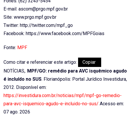
Fones: (62) 3243-5454
E-mail: ascom@prgo.mpf.gov.br
Site: www.prgo.mpf.gov.br
Twitter: http://twitter.com/mpf_go
Facebook: https://www.facebook.com/MPFGoias
Fonte:
MPF
Como citar e referenciar este artigo:
Copiar
NOTÍCIAS,.
MPF/GO: remédio para AVC isquêmico agudo
é incluído no SUS
. Florianópolis: Portal Jurídico Investidura,
2012. Disponível em:
https://investidura.com.br/noticias/mpf/mpf-go-remedio-
para-avc-isquemico-agudo-e-incluido-no-sus/
Acesso em:
07 ago. 2026