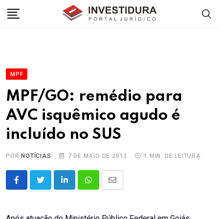
Skip
to
content
MPF
MPF/GO: remédio para
AVC isquêmico agudo é
incluído no SUS
POR
NOTÍCIAS
7 DE MAIO DE 2012
1 MIN. DE LEITURA
LinkedIn
Whatsapp
Share
via
Email
Após atuação do Ministério Público Federal em Goiás