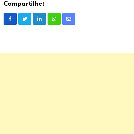
Compartilhe:
LinkedIn
Whatsapp
Share
via
Email