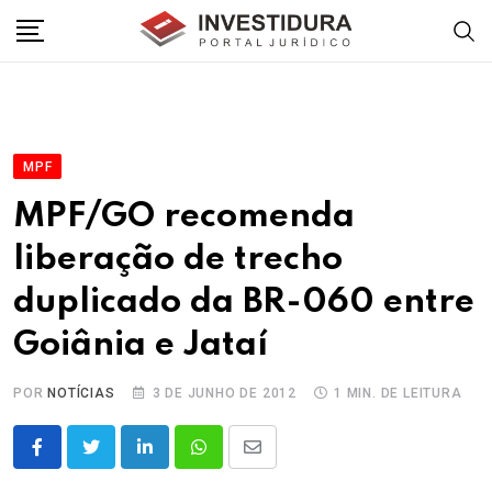
Skip
to
content
MPF
MPF/GO recomenda
liberação de trecho
duplicado da BR-060 entre
Goiânia e Jataí
POR
NOTÍCIAS
3 DE JUNHO DE 2012
1 MIN. DE LEITURA
LinkedIn
Whatsapp
Share
via