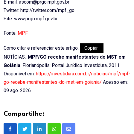
E-mail: ascom@prgo.mpf.gov.br
Twitter: http://twitter.com/mpf_go
Site: www.prgo.mpf.gov.br
Fonte:
MPF
Como citar e referenciar este artigo:
Copiar
NOTÍCIAS,.
MPF/GO recebe manifestantes do MST em
Goiânia
. Florianópolis: Portal Jurídico Investidura, 2011.
Disponível em:
https://investidura.com.br/noticias/mpf/mpf-
go-recebe-manifestantes-do-mst-em-goiania/
Acesso em:
09 ago. 2026
Compartilhe:
LinkedIn
Whatsapp
Share