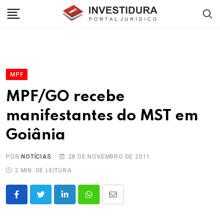
Skip
to
content
MPF
MPF/GO recebe
manifestantes do MST em
Goiânia
POR
NOTÍCIAS
28 DE NOVEMBRO DE 2011
2 MIN. DE LEITURA
LinkedIn
Whatsapp
Share
via