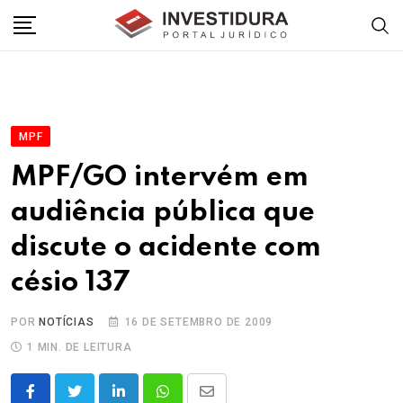
Skip
to
content
MPF
MPF/GO intervém em
audiência pública que
discute o acidente com
césio 137
POR
NOTÍCIAS
16 DE SETEMBRO DE 2009
1 MIN. DE LEITURA
LinkedIn
Whatsapp
Share