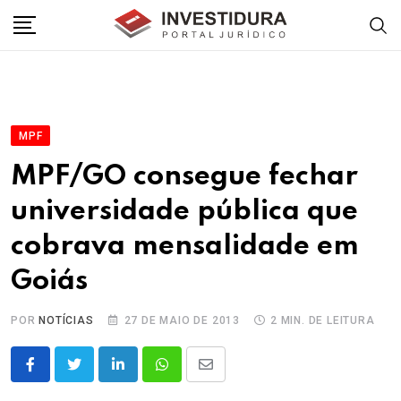
Skip
to
content
MPF
MPF/GO consegue fechar
universidade pública que
cobrava mensalidade em
Goiás
POR
NOTÍCIAS
27 DE MAIO DE 2013
2 MIN. DE LEITURA
LinkedIn
Whatsapp
Share
via