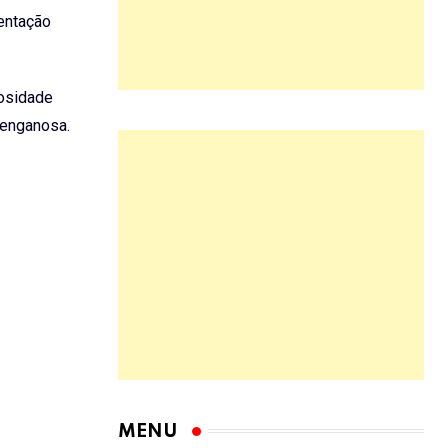
entação
nosidade
 enganosa.
MENU