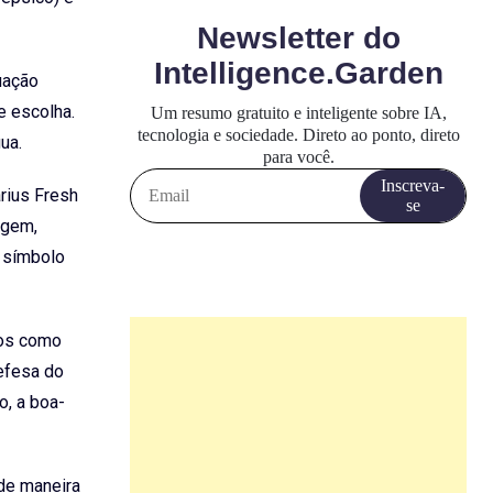
uação
e escolha.
ua.
arius Fresh
igem,
o símbolo
dos como
efesa do
o, a boa-
de maneira