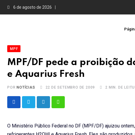
Skip
6 de agosto de 2026
to
content
Página
MPF
MPF/DF pede a proibição d
e Aquarius Fresh
POR
NOTÍCIAS
22 DE SETEMBRO DE 2009
2 MIN. DE LEIT
LinkedIn
Whatsapp
O Ministério Público Federal no DF (MPF/DF) ajuizou ontem, 
refrigerantes H2OH! e Aquarius Fresh. Eles são produzidos,