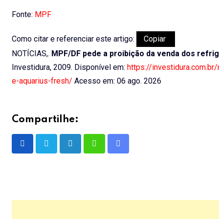
Fonte:
MPF
Como citar e referenciar este artigo:
Copiar
NOTÍCIAS,.
MPF/DF pede a proibição da venda dos refri
Investidura, 2009. Disponível em:
https://investidura.com.b
e-aquarius-fresh/
Acesso em: 06 ago. 2026
Compartilhe:
LinkedIn
Whatsapp
Share
via
Email