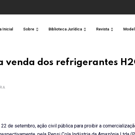
 Inicial
Sobre
Biblioteca Jurídica
Revista
Model
a venda dos refrigerantes H
URA
22 de setembro, ação civil pública para proibir a comercializaç
 respectivamente, pela Pepsi Cola Indústria da Amazônia Ltda (