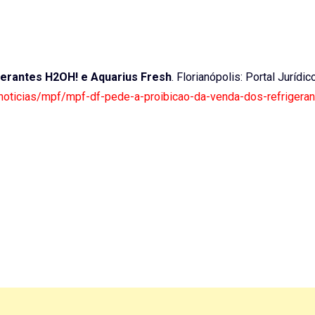
gerantes H2OH! e Aquarius Fresh
. Florianópolis: Portal Jurídic
r/noticias/mpf/mpf-df-pede-a-proibicao-da-venda-dos-refrigera