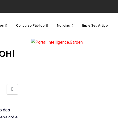
os
Concurso Público
Notícias
Envie Seu Artigo
2OH!
Share
via
Email
ão dos
Pepsico) e