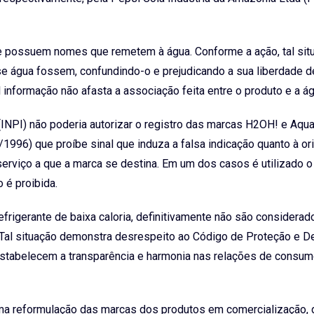
que possuem nomes que remetem à água. Conforme a ação, tal sit
e água fossem, confundindo-o e prejudicando a sua liberdade d
 informação não afasta a associação feita entre o produto e a ág
 (INPI) não poderia autorizar o registro das marcas H2OH! e Aqu
/1996) que proíbe sinal que induza a falsa indicação quanto à or
 serviço a que a marca se destina. Em um dos casos é utilizado 
 é proibida.
efrigerante de baixa caloria, definitivamente não são considera
“Tal situação demonstra desrespeito ao Código de Proteção e D
estabelecem a transparência e harmonia nas relações de consum
a reformulação das marcas dos produtos em comercialização, 