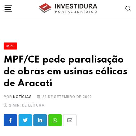
Skip
to
content
MPF
MPF/CE pede paralisação
de obras em usinas eólicas
de Aracati
POR
NOTÍCIAS
22 DE SETEMBRO DE 2009
2 MIN. DE LEITURA
LinkedIn
Whatsapp
Share
via