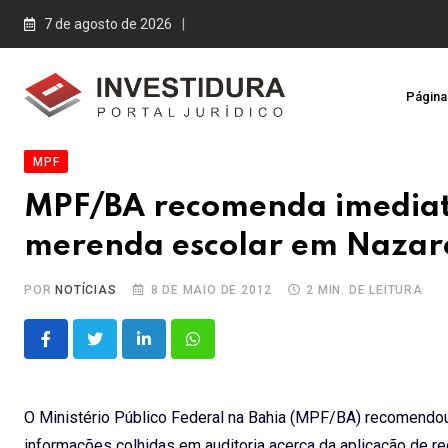
Skip
7 de agosto de 2026
to
content
Página 
MPF
MPF/BA recomenda imediata 
merenda escolar em Nazaré
POR
NOTÍCIAS
8 DE MAIO DE 2012
2 MIN. DE LEITURA
LinkedIn
Whatsapp
O Ministério Público Federal na Bahia (MPF/BA) recomendo
informações colhidas em auditoria acerca da aplicação de r