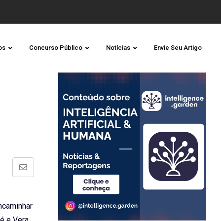
os
Concurso Público
Notícias
Envie Seu Artigo
Share
via
Email
ncaminhar
é e Vera