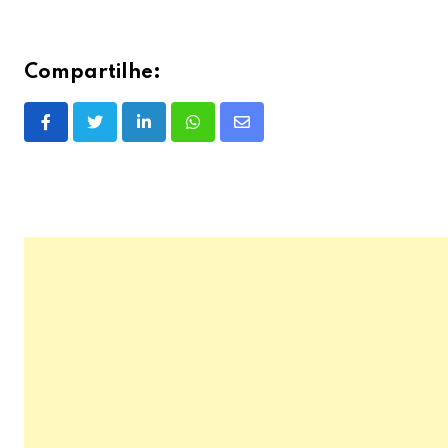
Compartilhe:
LinkedIn
Whatsapp
Share
via
Email