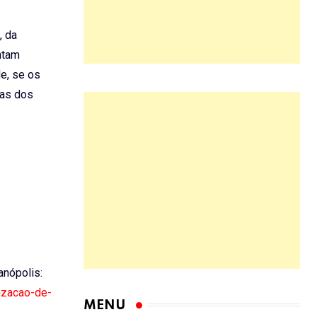
, da
ntam
e, se os
tas dos
ianópolis:
izacao-de-
MENU