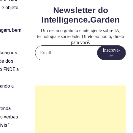
 é objeto
tagem, bem
talações
ade dos
ao FNDE a
ando a
renda
as verbas
ivis” –