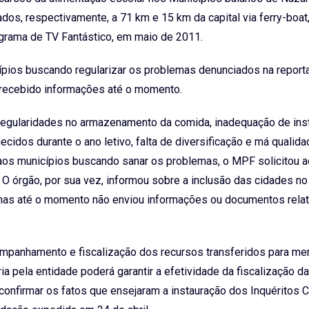
dos, respectivamente, a 71 km e 15 km da capital via ferry-boat,
ograma de TV Fantástico, em maio de 2011.
ios buscando regularizar os problemas denunciados na repor
o recebido informações até o momento.
regularidades no armazenamento da comida, inadequação de ins
ecidos durante o ano letivo, falta de diversificação e má qualid
aos municípios buscando sanar os problemas, o MPF solicitou 
 O órgão, por sua vez, informou sobre a inclusão das cidades no
as até o momento não enviou informações ou documentos relat
ompanhamento e fiscalização dos recursos transferidos para me
ia pela entidade poderá garantir a efetividade da fiscalização d
onfirmar os fatos que ensejaram a instauração dos Inquéritos C