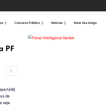
os
Concurso Público
Notícias
Envie Seu Artigo
a PF
Share
via
Email
espe/UnB)
gos de
s seja