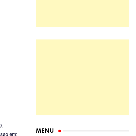
9.
MENU
sso em: