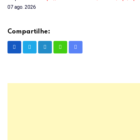
07 ago. 2026
Compartilhe:
LinkedIn
Whatsapp
Share
via
Email