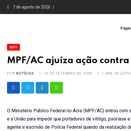
Skip
7 de agosto de 2026
to
content
Página
MPF
MPF/AC ajuíza ação contra
POR
NOTÍCIAS
16 DE SETEMBRO DE 2009
1 MIN. DE LEIT
LinkedIn
Whatsapp
O Ministério Público Federal no Acre (MPF/AC) entrou com a
e a União para impedir que portadores de vitiligo, psoríase 
agente e escrivão de Polícia Federal quando da realização