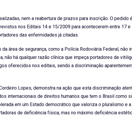
alizadas, nem a reabertura de prazos para inscrição. O pedido 
evistos nos Editais 14 e 15/2009 para acontecerem entre 17 e
tadores das enfermidades já citadas.
da área de segurança, como a Polícia Rodoviária Federal, não
não há qualquer razão clínica que impeça portadores de vitilig
gos oferecidos nos editais, sendo a discriminação aparentemen
Cordeiro Lopes, demonstra na ação que esta discriminação atent
dos internacionais de direitos humanos que tem o Brasil como si
tolerada em um Estado democrático que valoriza o pluralismo e a
adoras de deficiência física, mas no máximo deficiência estéti