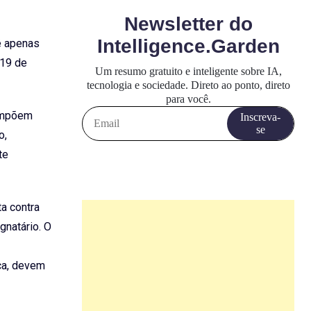
é apenas
 19 de
 impõem
o,
te
a contra
gnatário. O
ca, devem