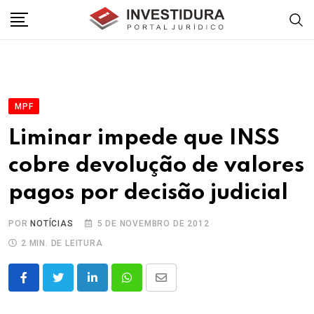
Skip
to
content
MPF
Liminar impede que INSS
cobre devolução de valores
pagos por decisão judicial
POR
NOTÍCIAS
5 DE NOVEMBRO DE 2012
2 MIN. DE LEITURA
LinkedIn
Whatsapp
Share
via