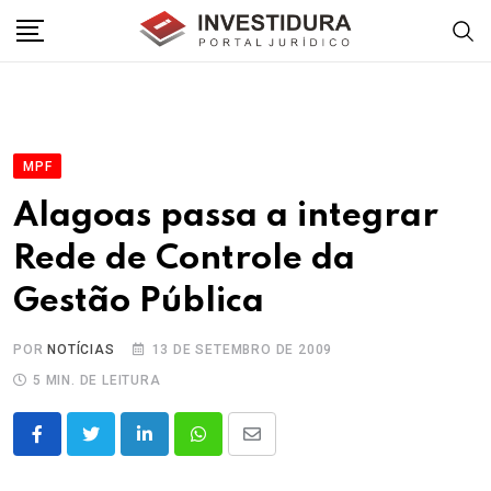
Skip
to
content
MPF
Alagoas passa a integrar
Rede de Controle da
Gestão Pública
POR
NOTÍCIAS
13 DE SETEMBRO DE 2009
5 MIN. DE LEITURA
LinkedIn
Whatsapp
Share
via