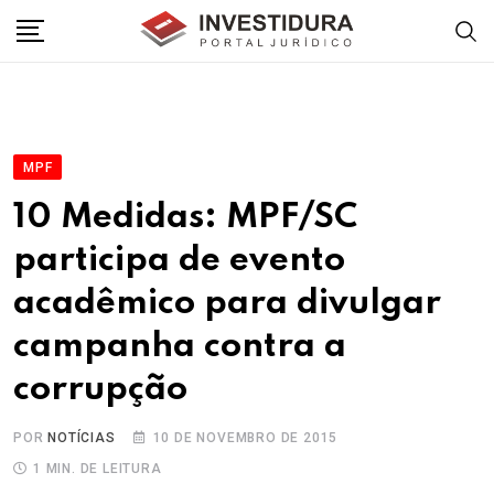
Skip
to
content
MPF
10 Medidas: MPF/SC
participa de evento
acadêmico para divulgar
campanha contra a
corrupção
POR
NOTÍCIAS
10 DE NOVEMBRO DE 2015
1 MIN. DE LEITURA