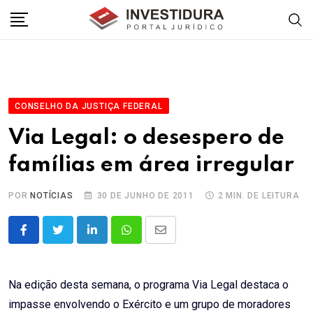
Skip
to
content
CONSELHO DA JUSTIÇA FEDERAL
Via Legal: o desespero de
famílias em área irregular
POR
NOTÍCIAS
30 DE JUNHO DE 2011
2 MIN. DE LEITURA
LinkedIn
Whatsapp
Share
via
Email
Na edição desta semana, o programa Via Legal destaca o
impasse envolvendo o Exército e um grupo de moradores