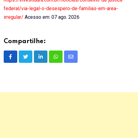
federal/via-legal-o-desespero-de-familias-em-area-
irregular/
Acesso em: 07 ago. 2026
Compartilhe:
LinkedIn
Whatsapp
Share
via
Email