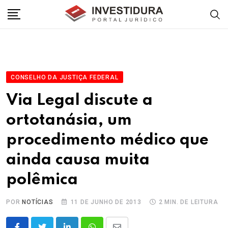
Skip
to
content
CONSELHO DA JUSTIÇA FEDERAL
Via Legal discute a
ortotanásia, um
procedimento médico que
ainda causa muita
polêmica
POR
NOTÍCIAS
11 DE JUNHO DE 2013
2 MIN. DE LEITURA