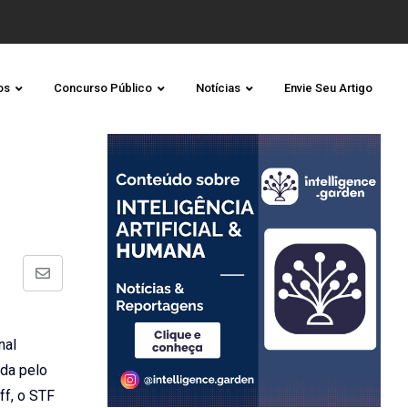
os
Concurso Público
Notícias
Envie Seu Artigo
Share
via
Email
nal
ada pelo
ff, o STF