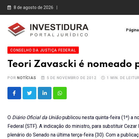
Skip
8 de agosto de 2026
to
content
Página 
CONSELHO DA JUSTIÇA FEDERAL
Teori Zavascki é nomeado 
POR
NOTÍCIAS
5 DE NOVEMBRO DE 2012
1 MIN. DE LEITU
LinkedIn
Whatsapp
O
Diário Oficial da União
publicou nesta quinta-feira (1º) a 
Federal (STF). A indicação do ministro, para substituir Cezar
plenário do Senado na última terça-feira (30). Com a public