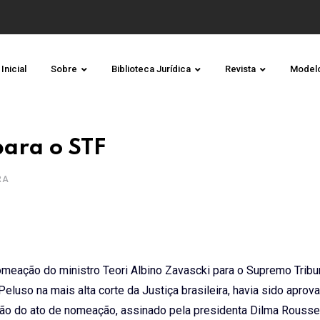
Inicial
Sobre
Biblioteca Jurídica
Revista
Model
para o STF
RA
nomeação do ministro Teori Albino Zavascki para o Supremo Tribu
 Peluso na mais alta corte da Justiça brasileira, havia sido aprov
ação do ato de nomeação, assinado pela presidenta Dilma Rousse