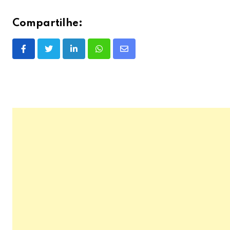
Compartilhe:
LinkedIn
Whatsapp
Share
via
Email