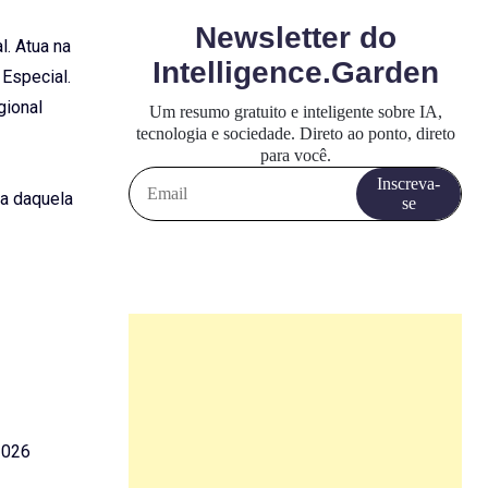
l. Atua na
 Especial.
gional
ia daquela
2026