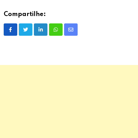
Compartilhe:
LinkedIn
Whatsapp
Share
via
Email