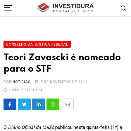
Skip
to
content
CONSELHO DA JUSTIÇA FEDERAL
Teori Zavascki é nomeado
para o STF
POR
NOTÍCIAS
5 DE NOVEMBRO DE 2012
1 MIN. DE LEITURA
LinkedIn
Whatsapp
Share
via
Email
O
Diário Oficial da União
publicou nesta quinta-feira (1º) a