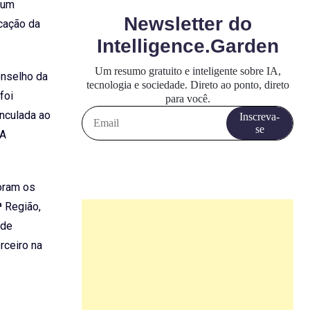
rum
cação da
onselho da
foi
inculada ao
“A
oram os
ª Região,
 de
rceiro na