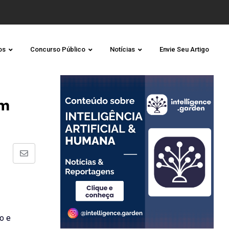
os
Concurso Público
Notícias
Envie Seu Artigo
om
Share
via
Email
o e