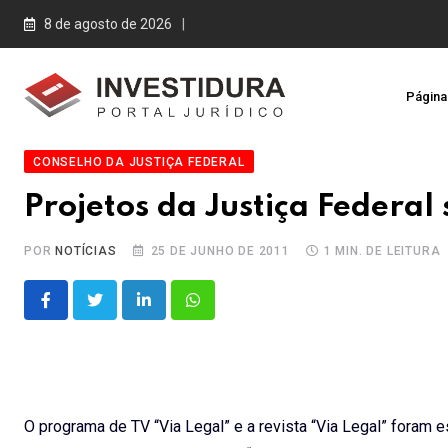
Skip
8 de agosto de 2026
to
content
Página 
CONSELHO DA JUSTIÇA FEDERAL
Projetos da Justiça Federa
POR
NOTÍCIAS
25 DE JUNHO DE 2011
1 MIN. DE LEITURA
LinkedIn
Whatsapp
O programa de TV “Via Legal” e a revista “Via Legal” fora