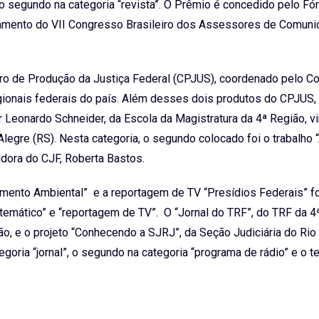
e o segundo na categoria “revista”. O Prêmio é concedido pelo Fó
rramento do VII Congresso Brasileiro dos Assessores de Comuni
tro de Produção da Justiça Federal (CPJUS), coordenado pelo C
egionais federais do país. Além desses dois produtos do CPJUS, 
r Leonardo Schneider, da Escola da Magistratura da 4ª Região, v
legre (RS). Nesta categoria, o segundo colocado foi o trabalho 
idora do CJF, Roberta Bastos.
omento Ambiental” e a reportagem de TV “Presídios Federais” f
temático” e “reportagem de TV”. O “Jornal do TRF”, do TRF da 4
ão, e o projeto “Conhecendo a SJRJ”, da Seção Judiciária do Rio
goria “jornal”, o segundo na categoria “programa de rádio” e o te