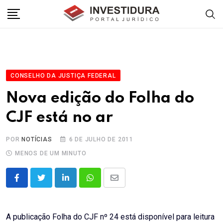
Skip
to
content
CONSELHO DA JUSTIÇA FEDERAL
Nova edição do Folha do
CJF está no ar
POR
NOTÍCIAS
6 DE JULHO DE 2011
MENOS DE UM MINUTO
LinkedIn
Whatsapp
Share
via
Email
A publicação Folha do CJF nº 24 está disponível para leitura