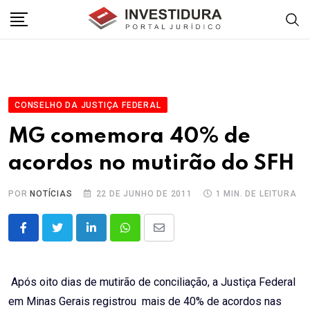
Skip
to
content
CONSELHO DA JUSTIÇA FEDERAL
MG comemora 40% de
acordos no mutirão do SFH
POR
NOTÍCIAS
22 DE JUNHO DE 2011
1 MIN. DE LEITURA
LinkedIn
Whatsapp
Share
via
Email
Após oito dias de mutirão de conciliação, a Justiça Federal
em Minas Gerais registrou mais de 40% de acordos nas