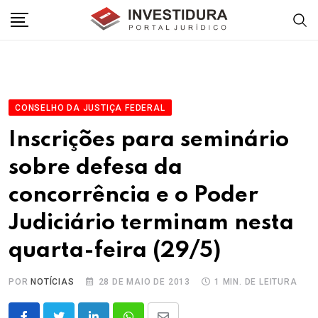
Skip
to
content
CONSELHO DA JUSTIÇA FEDERAL
Inscrições para seminário
sobre defesa da
concorrência e o Poder
Judiciário terminam nesta
quarta-feira (29/5)
POR
NOTÍCIAS
28 DE MAIO DE 2013
1 MIN. DE LEITURA