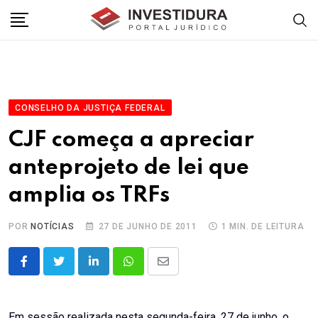
Skip
to
content
CONSELHO DA JUSTIÇA FEDERAL
CJF começa a apreciar
anteprojeto de lei que
amplia os TRFs
POR
NOTÍCIAS
27 DE JUNHO DE 2011
1 MIN. DE LEITURA
LinkedIn
Whatsapp
Share
via
Email
Em sessão realizada nesta segunda-feira, 27 de junho, o