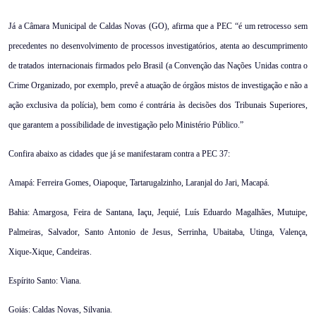
Já a Câmara Municipal de Caldas Novas (GO), afirma que a PEC “é um retrocesso sem
precedentes no desenvolvimento de processos investigatórios, atenta ao descumprimento
de tratados internacionais firmados pelo Brasil (a Convenção das Nações Unidas contra o
Crime Organizado, por exemplo, prevê a atuação de órgãos mistos de investigação e não a
ação exclusiva da polícia), bem como é contrária às decisões dos Tribunais Superiores,
que garantem a possibilidade de investigação pelo Ministério Público.”
Confira abaixo as cidades que já se manifestaram contra a PEC 37:
Amapá: Ferreira Gomes, Oiapoque, Tartarugalzinho, Laranjal do Jari, Macapá.
Bahia: Amargosa, Feira de Santana, Iaçu, Jequié, Luís Eduardo Magalhães, Mutuipe,
Palmeiras, Salvador, Santo Antonio de Jesus, Serrinha, Ubaitaba, Utinga, Valença,
Xique-Xique, Candeiras.
Espírito Santo: Viana.
Goiás: Caldas Novas, Silvania.