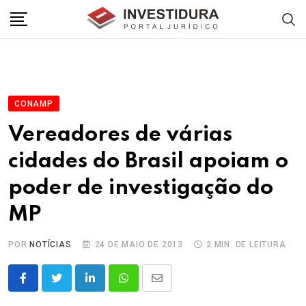
Skip
to
content
CONAMP
Vereadores de várias
cidades do Brasil apoiam o
poder de investigação do
MP
POR
NOTÍCIAS
24 DE MAIO DE 2013
2 MIN. DE LEITURA
LinkedIn
Whatsapp
Share
via