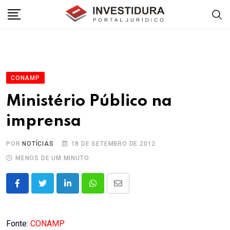
Skip
to
content
CONAMP
Ministério Público na
imprensa
POR
NOTÍCIAS
18 DE SETEMBRO DE 2012
MENOS DE UM MINUTO
LinkedIn
Whatsapp
Share
via
Email
Fonte:
CONAMP