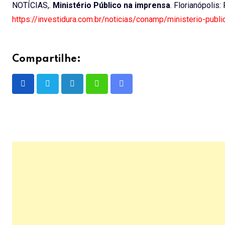
NOTÍCIAS,.
Ministério Público na imprensa
. Florianópolis:
https://investidura.com.br/noticias/conamp/ministerio-publ
Compartilhe:
LinkedIn
Whatsapp
Share
via
Email