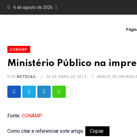
Skip
6 de agosto de 2026
to
content
Página
CONAMP
Ministério Público na impr
POR
NOTÍCIAS
26 DE ABRIL DE 2012
MENOS DE UM MINU
LinkedIn
Whatsapp
Fonte:
CONAMP
Como citar e referenciar este artigo:
Copiar