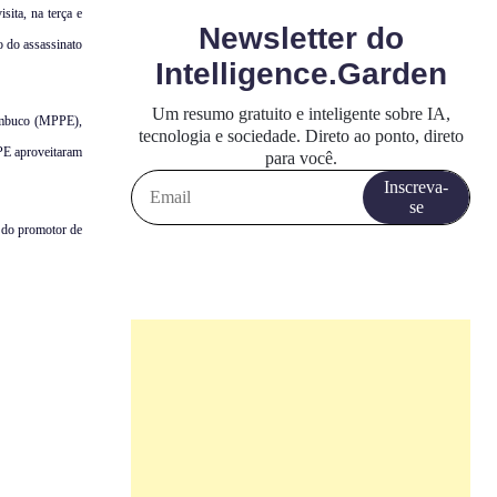
ita, na terça e
 do assassinato
nambuco (MPPE),
PE aproveitaram
o do promotor de