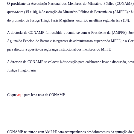
O presidente da Associação Nacional dos Membros do Ministério Público (CONAMP), César
quarta-feira (15 e 16), à Associação do Ministério Público de Pernambuco (AMPPE) e à 
do promotor de Justiça Thiago Faria Magalhães, ocorrido na última segunda-feira (14).
A diretoria da CONAMP foi recebida e reuniu-se com o Presidente da (AMPPE), José V
Aguinaldo Fenelon de Barros e integrantes da administração superior do MPPE; e o
para discutir a questão da segurança institucional dos membros do MPPE.
A diretoria da CONAMP se colocou à disposição para colaborar e levar a discussão, nova
Justiça Thiago Faria.
Clique
aqui
para ler a nota da CONAMP
CONAMP reuniu-se com AMPPE para acompanhar os desdobramentos da apuração do a