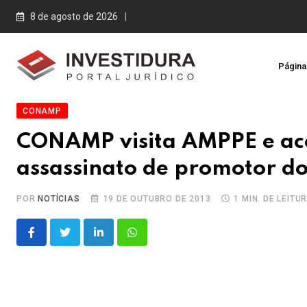
Skip
8 de agosto de 2026
to
content
Página 
CONAMP
CONAMP visita AMPPE e ac
assassinato de promotor d
POR
NOTÍCIAS
19 DE OUTUBRO DE 2013
1 MIN. DE LEITU
LinkedIn
Whatsapp