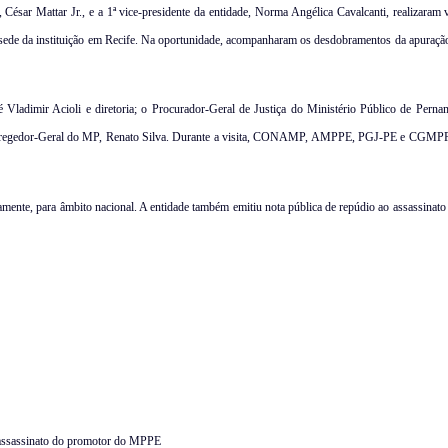
 Mattar Jr., e a 1ª vice-presidente da entidade, Norma Angélica Cavalcanti, realizaram vis
sede da instituição em Recife. Na oportunidade, acompanharam os desdobramentos da apuração
ladimir Acioli e diretoria; o Procurador-Geral de Justiça do Ministério Público de Per
 Corregedor-Geral do MP, Renato Silva. Durante a visita, CONAMP, AMPPE, PGJ-PE e CGMP
mente, para âmbito nacional. A entidade também emitiu nota pública de repúdio ao assassinat
ssassinato do promotor do MPPE