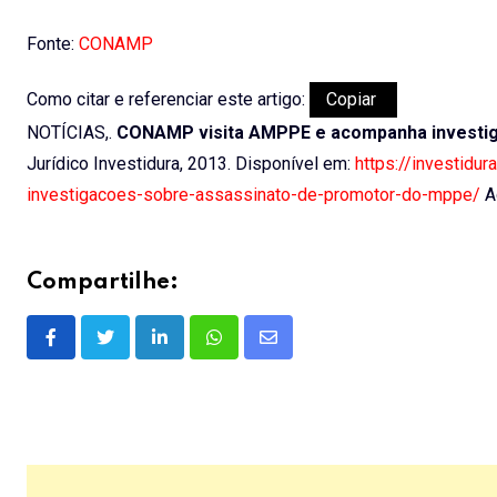
Fonte:
CONAMP
Como citar e referenciar este artigo:
Copiar
NOTÍCIAS,.
CONAMP visita AMPPE e acompanha investig
Jurídico Investidura, 2013. Disponível em:
https://investid
investigacoes-sobre-assassinato-de-promotor-do-mppe/
A
Compartilhe:
LinkedIn
Whatsapp
Share
via
Email