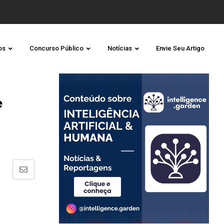
os
Concurso Público
Notícias
Envie Seu Artigo
e
Share
via
Email