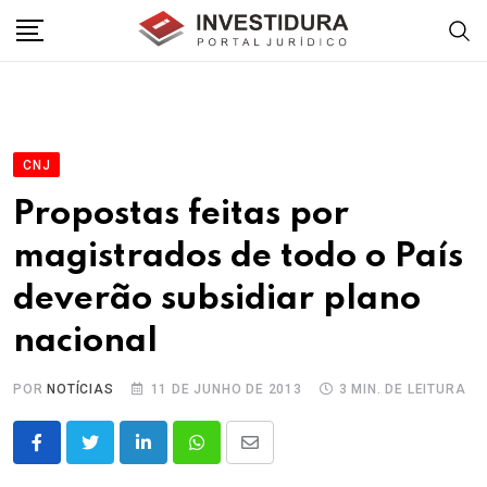
Skip
to
content
CNJ
Propostas feitas por
magistrados de todo o País
deverão subsidiar plano
nacional
POR
NOTÍCIAS
11 DE JUNHO DE 2013
3 MIN. DE LEITURA
LinkedIn
Whatsapp
Share
via