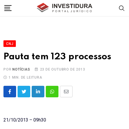
Skip
to
content
CNJ
Pauta tem 123 processos
POR
NOTÍCIAS
23 DE OUTUBRO DE 2013
1 MIN. DE LEITURA
LinkedIn
Whatsapp
Share
via
Email
21/10/2013 – 09h30