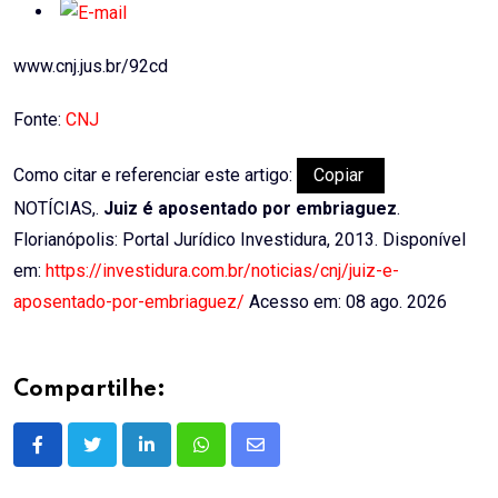
www.cnj.jus.br/92cd
Fonte:
CNJ
Como citar e referenciar este artigo:
Copiar
NOTÍCIAS,.
Juiz é aposentado por embriaguez
.
Florianópolis: Portal Jurídico Investidura, 2013. Disponível
em:
https://investidura.com.br/noticias/cnj/juiz-e-
aposentado-por-embriaguez/
Acesso em: 08 ago. 2026
Compartilhe:
LinkedIn
Whatsapp
Share
via