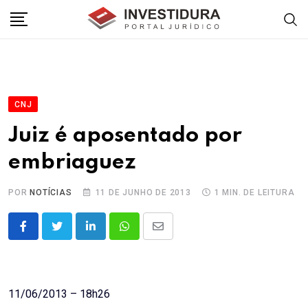
Skip
to
content
CNJ
Juiz é aposentado por
embriaguez
POR
NOTÍCIAS
11 DE JUNHO DE 2013
1 MIN. DE LEITURA
LinkedIn
Whatsapp
Share
via
Email
11/06/2013 – 18h26