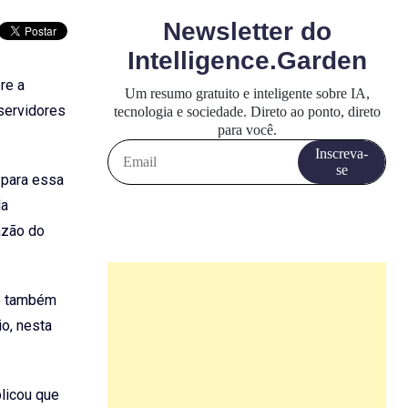
re a
servidores
 para essa
da
azão do
de também
io, nesta
plicou que