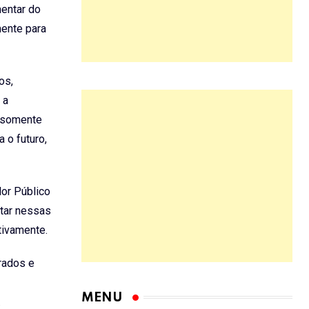
mentar do
mente para
os,
 a
r somente
 o futuro,
or Público
tar nessas
tivamente.
rados e
.