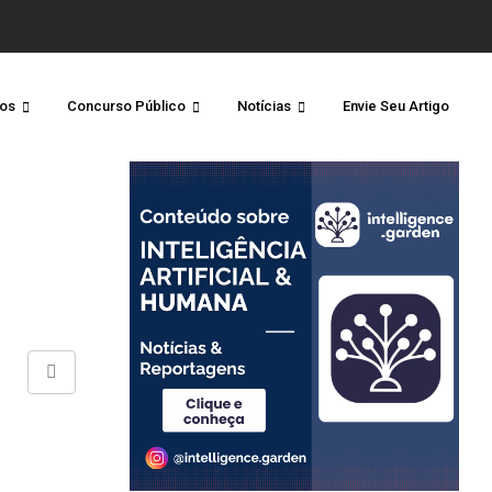
os
Concurso Público
Notícias
Envie Seu Artigo
Share
via
Email