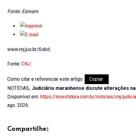
Fonte: Esmam
www.cnj.jus.br/6sbd
Fonte:
CNJ
Como citar e referenciar este artigo:
Copiar
NOTÍCIAS,.
Judiciário maranhense discute alterações na
Disponível em:
https://investidura.com.br/noticias/cnj/judic
ago. 2026
Compartilhe: