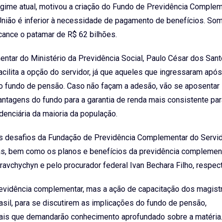
 regime atual, motivou a criação do Fundo de Previdência Comple
nião é inferior à necessidade de pagamento de benefícios. So
lcance o patamar de R$ 62 bilhões.
entar do Ministério da Previdência Social, Paulo César dos Sant
ilita a opção do servidor, já que aqueles que ingressaram após
m o fundo de pensão. Caso não façam a adesão, vão se aposenta
antagens do fundo para a garantia de renda mais consistente para
enciária da maioria da população.
is desafios da Fundação de Previdência Complementar do Servid
s, bem como os planos e benefícios da previdência complemen
avchychyn e pelo procurador federal Ivan Bechara Filho, respec
revidência complementar, mas a ação de capacitação dos magist
asil, para se discutirem as implicações do fundo de pensão,
ciais que demandarão conhecimento aprofundado sobre a matéria