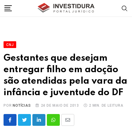
Skip
to
content
CNJ
Gestantes que desejam
entregar filho em adoção
são atendidas pela vara da
infância e juventude do DF
POR
NOTÍCIAS
24 DE MAIO DE 2013
2 MIN. DE LEITURA
LinkedIn
Whatsapp
Share
via