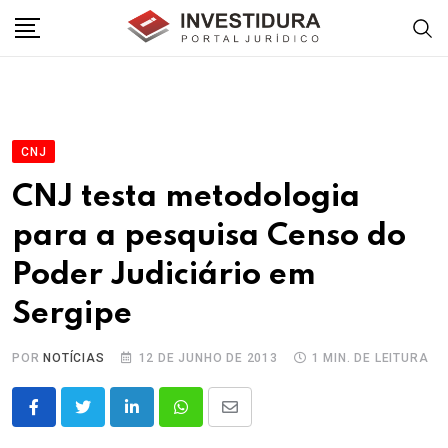
Skip
to
content
CNJ
CNJ testa metodologia
para a pesquisa Censo do
Poder Judiciário em
Sergipe
POR
NOTÍCIAS
12 DE JUNHO DE 2013
1 MIN. DE LEITURA
LinkedIn
Whatsapp
Share
via