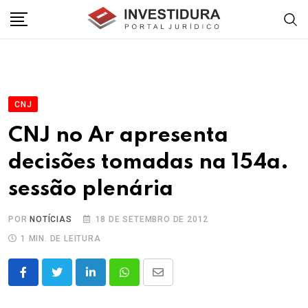
Skip
to
content
CNJ
CNJ no Ar apresenta
decisões tomadas na 154a.
sessão plenária
POR
NOTÍCIAS
18 DE SETEMBRO DE 2012
1 MIN. DE LEITURA
LinkedIn
Whatsapp
Share
via