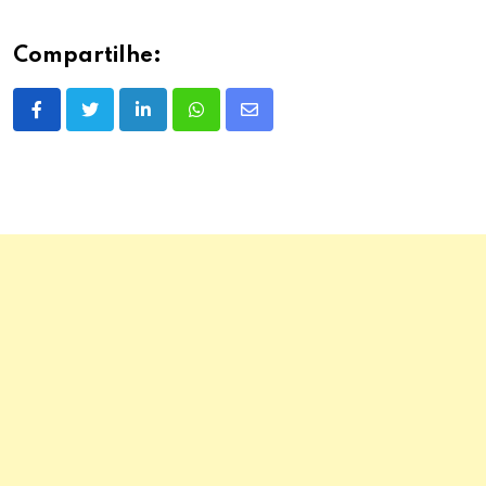
Compartilhe:
LinkedIn
Whatsapp
Share
via
Email