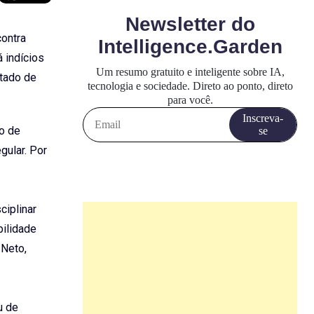
contra
 indícios
itado de
ão de
gular. Por
ciplinar
bilidade
 Neto,
u de