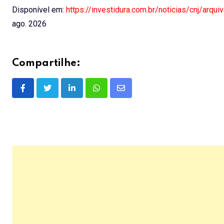
Disponível em:
https://investidura.com.br/noticias/cnj/arqu
ago. 2026
Compartilhe:
LinkedIn
Whatsapp
Share
via
Email