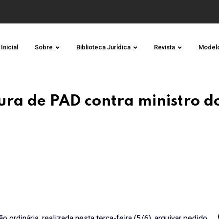
Inicial
Sobre
Biblioteca Jurídica
Revista
Model
ra de PAD contra ministro d
ordinária, realizada nesta terça-feira (5/6), arquivar pedido