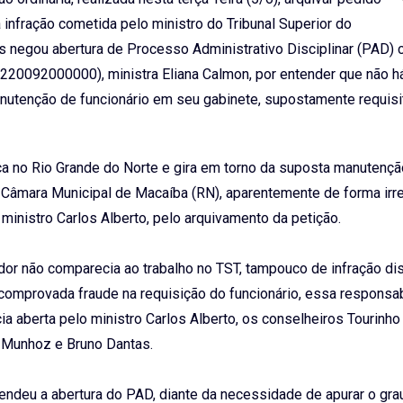
a infração cometida pelo ministro do Tribunal Superior do
s negou abertura de Processo Administrativo Disciplinar (PAD) 
7220092000000), ministra Eliana Calmon, por entender que não há
anutenção de funcionário em seu gabinete, supostamente requis
ica no Rio Grande do Norte e gira em torno da suposta manutenç
Câmara Municipal de Macaíba (RN), aparentemente de forma irre
 ministro Carlos Alberto, pelo arquivamento da petição.
dor não comparecia ao trabalho no TST, tampouco de infração dis
 comprovada fraude na requisição do funcionário, essa responsa
 aberta pelo ministro Carlos Alberto, os conselheiros Tourinho
o Munhoz e Bruno Dantas.
efendeu a abertura do PAD, diante da necessidade de apurar o gra