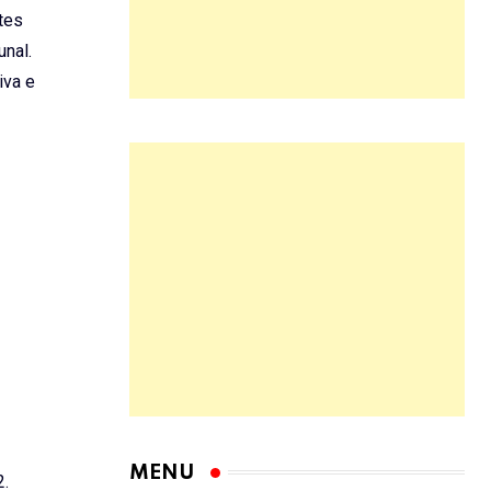
tes
unal.
iva e
.
MENU
2.