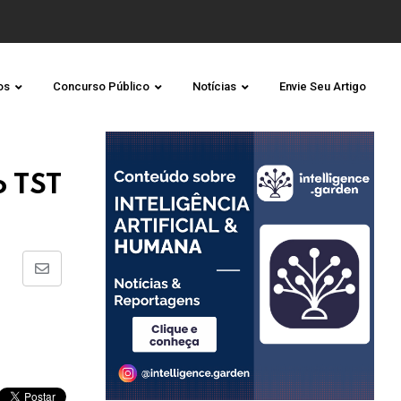
os
Concurso Público
Notícias
Envie Seu Artigo
o TST
Share
via
Email