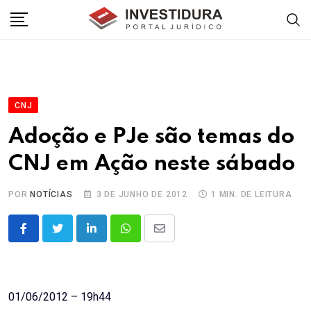
Skip
to
content
CNJ
Adoção e PJe são temas do
CNJ em Ação neste sábado
POR
NOTÍCIAS
3 DE JUNHO DE 2012
1 MIN. DE LEITURA
LinkedIn
Whatsapp
Share
via
Email
01/06/2012 – 19h44