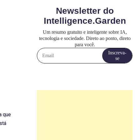
a que
stá