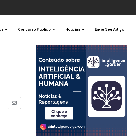
os
Concurso Público
Notícias
Envie Seu Artigo
Share
via
Email