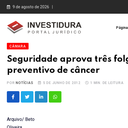
Skip
9 de agosto de 2026
to
content
Página 
CÂMARA
Seguridade aprova três fo
preventivo de câncer
POR
NOTÍCIAS
5 DE JUNHO DE 2012
1 MIN. DE LEITURA
LinkedIn
Whatsapp
Arquivo/ Beto
Oliveira