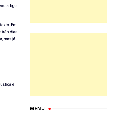
ro artigo,
texto. Em
 três dias
r, mas já
o
ustiça e
MENU