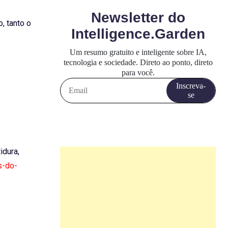
, tanto o
idura,
s-do-