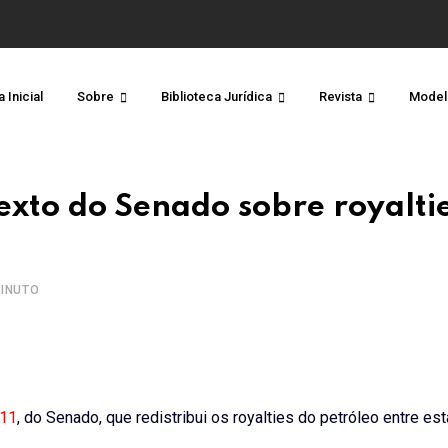
 Inicial
Sobre
Biblioteca Jurídica
Revista
Model
texto do Senado sobre royalti
INUTO
11
, do Senado, que redistribui os
royalties
do petróleo entre es