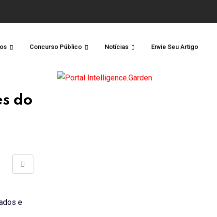
os
Concurso Público
Notícias
Envie Seu Artigo
es do
Share
via
Email
tados e