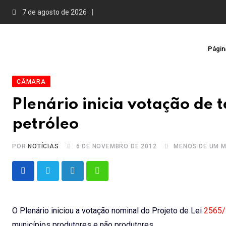
Skip
7 de agosto de 2026
to
content
Página
CÂMARA
Plenário inicia votação de 
petróleo
POR
NOTÍCIAS
6 DE NOVEMBRO DE 2012
MENOS DE UM M
LinkedIn
Whatsapp
O Plenário iniciou a
votação nominal
do Projeto de Lei
2565/
municípios produtores e não produtores.