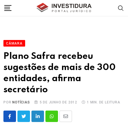
Skip
to
content
CÂMARA
Plano Safra recebeu
sugestões de mais de 300
entidades, afirma
secretário
POR
NOTÍCIAS
5 DE JUNHO DE 2012
1 MIN. DE LEITURA
LinkedIn
Whatsapp
Share
via