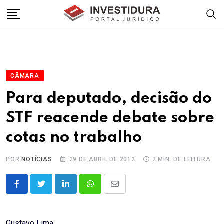
Skip
to
content
CÂMARA
Para deputado, decisão do
STF reacende debate sobre
cotas no trabalho
POR
NOTÍCIAS
29 DE ABRIL DE 2012
2 MIN. DE LEITURA
LinkedIn
Whatsapp
Share
via
Email
Gustavo Lima