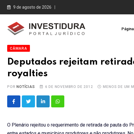
Skip
9 de agosto de 2026
to
content
Página 
CÂMARA
Deputados rejeitam retirad
royalties
POR
NOTÍCIAS
6 DE NOVEMBRO DE 2012
MENOS DE UM M
LinkedIn
Whatsapp
O Plenário rejeitou o requerimento de retirada de pauta do P
entre estados e municípios produtores e não produtores. No 