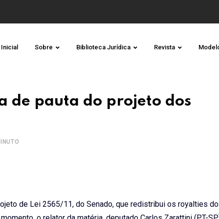
Inicial
Sobre
Biblioteca Jurídica
Revista
Model
a de pauta do projeto dos
INUTO
rojeto de Lei 2565/11, do Senado, que redistribui os
royalties
do
momento, o relator da matéria, deputado Carlos Zarattini (PT-SP)