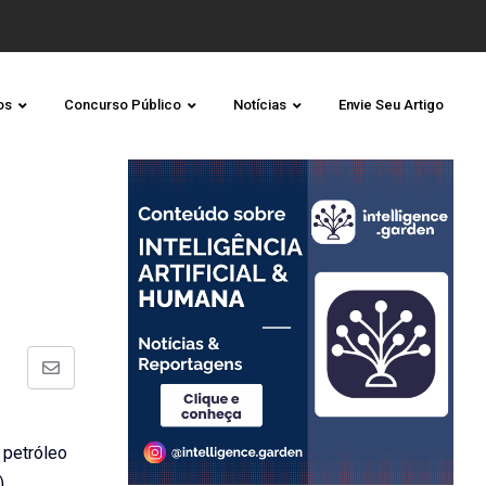
os
Concurso Público
Notícias
Envie Seu Artigo
Share
via
Email
 petróleo
,