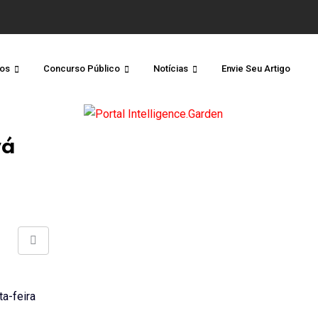
os
Concurso Público
Notícias
Envie Seu Artigo
rá
Share
via
Email
ta-feira