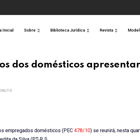
 Inicial
Sobre
Biblioteca Jurídica
Revista
Model
tos dos domésticos apresenta
INUTO
s dos empregados domésticos (PEC
478/10
) se reunirá, nesta quar
edita da Silva (PT-RJ).