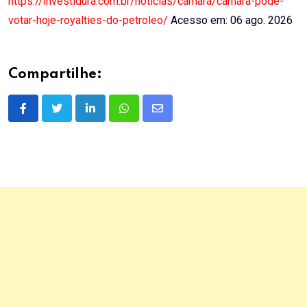
https://investidura.com.br/noticias/camara/camara-pode-
votar-hoje-royalties-do-petroleo/
Acesso em: 06 ago. 2026
Compartilhe:
LinkedIn
Whatsapp
Share
via
Email