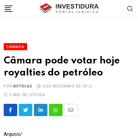
Skip
to
content
CÂMARA
Câmara pode votar hoje
royalties do petróleo
POR
NOTÍCIAS
6 DE NOVEMBRO DE 2012
3 MIN. DE LEITURA
LinkedIn
Whatsapp
Share
via
Email
Arquivo/