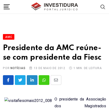
Skip
to
content
AMC
Presidente da AMC reúne-
se com presidente da Fiesc
POR
NOTÍCIAS
13 DE MAIO DE 2012
1 MIN. DE LEITURA
LinkedIn
Whatsapp
Share
via
Email
O presidente da Associação
dos Magistrados